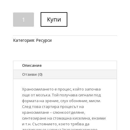
количество
Купи
за
Храносмилане
наръчник
Категория:
Ресурси
Описание
Отзиви (0)
Храносмилането е процес, който започва
още от мозъка. Той получава сигнали под
формата на зрение, слух обоняние, мисли.
След това стартира процесът на
храносмилане – слюнкоотделяне,
синтезиране на стомашна киселина, ензими
и т.н. Състоянието, което трябва да
достигнем се нарича “парасимпатиково