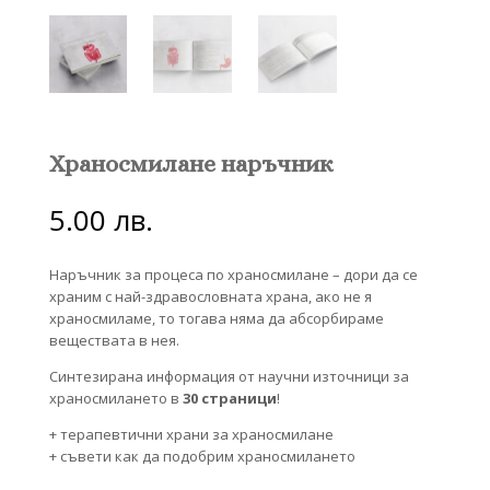
Храносмилане наръчник
5.00
лв.
Наръчник за процеса по храносмилане – дори да се
храним с най-здравословната храна, ако не я
храносмиламе, то тогава няма да абсорбираме
веществата в нея.
Синтезирана информация от научни източници за
храносмилането в
30 страници
!
+ терапевтични храни за храносмилане
+ съвети как да подобрим храносмилането